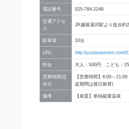
電話番号
025-784-2246
交通アクセ
JR越後湯沢駅より徒歩約2
ス
駐車場
10台
URL
http://yuzawaonsen.com/0
料金
大人：500円 こども：2
営業時間/定
【営業時間】6:00～21:
休日
盆期間は後日振替)
備考
【泉質】単純硫黄温泉