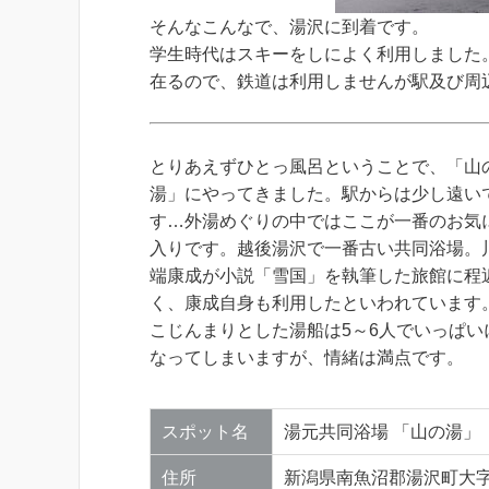
そんなこんなで、湯沢に到着です。
学生時代はスキーをしによく利用しました
在るので、鉄道は利用しませんが駅及び周
とりあえずひとっ風呂ということで、「山
湯」にやってきました。駅からは少し遠い
す…外湯めぐりの中ではここが一番のお気
入りです。越後湯沢で一番古い共同浴場。
端康成が小説「雪国」を執筆した旅館に程
く、康成自身も利用したといわれています
こじんまりとした湯船は5～6人でいっぱい
なってしまいますが、情緒は満点です。
スポット名
湯元共同浴場 「山の湯」
住所
新潟県南魚沼郡湯沢町大字