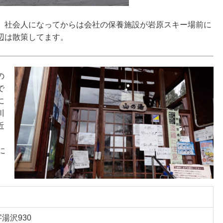
。社会人になってからは会社の保養施設が岩原スキー場前に
辺は散策してます。
の
で
に
川
近
。
に
湯沢930