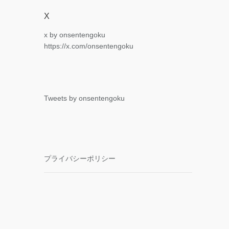
X
x by onsentengoku
https://x.com/onsentengoku
Tweets by onsentengoku
プライバシーポリシー