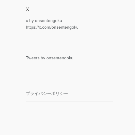
X
x by onsentengoku
https://x.com/onsentengoku
Tweets by onsentengoku
プライバシーポリシー