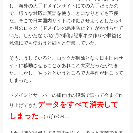
し、海外の大手ドメインサイトにての入手だったの
で、様々な対応に英語を使うことになりとても不便
だ。そこで日本国内サイトに移動させようとしたら3
か月のロック（ドメインの悪用防止？）がかけられて
いた。しかたなく3か月の間は記事ネタ作りや収益化
勉強にでも使おうと細々と作業していた。
そうこうしていると、ロックが解除となり日本国内サ
イトに移動させることがあれこれ大変だったができ
た。しかし、やっとというところで大事件が起こって
しまった…
ドメインとサーバーの紐付けの段階で誤って今まで作
データをすべて消去して
り上げてきた
しまった
…( ﾉД`)ｼｸｼｸ…
１か月ほどは何もする気力がなく。淡々と本業である